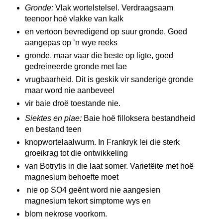
Gronde:
Vlak wortelstelsel. Verdraagsaam
teenoor hoë vlakke van kalk
en vertoon bevredigend op suur gronde. Goed
aangepas op ‘n wye reeks
gronde, maar vaar die beste op ligte, goed
gedreineerde gronde met lae
vrugbaarheid. Dit is geskik vir sanderige gronde
maar word nie aanbeveel
vir baie droë toestande nie.
Siektes en plae:
Baie hoë filloksera bestandheid
en bestand teen
knopwortelaalwurm. In Frankryk lei die sterk
groeikrag tot die ontwikkeling
van Botrytis in die laat somer. Varietëite met hoë
magnesium behoefte moet
nie op SO4 geënt word nie aangesien
magnesium tekort simptome wys en
blom nekrose voorkom.