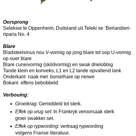
Oorsprong
Seleksie te Oppenheim, Duitsland uit Teleki se Berlandieri-
riparia No. 4
Blare
Bladsteelsinus nou V-vormig op jong blare tot oop U-vormig
op ouer blare
Blare cuneivormig (skildvormig) en swak drielobbig
Tande klein en konveks, L1 en L2 tande opvallend lank
Onderkant naak met borselhare op nerwe
Bokant effens bebobbeld
Verbouing:
Groeikrag:
Gemiddeld tot sterk.
Effek op vrug set:
In Frankryk veroorsaak sterk
groei swakker set.
Effek op rypwording:
vertraag rypwording
volgens Franse literatuur.